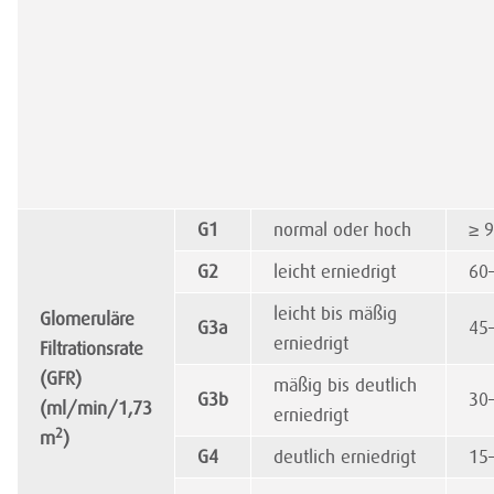
G1
normal oder hoch
≥ 
G2
leicht erniedrigt
60
leicht bis mäßig
Glomeruläre
G3a
45
erniedrigt
Filtrationsrate
(GFR)
mäßig bis deutlich
G3b
30
(ml/min/1,73
erniedrigt
2
m
)
G4
deutlich erniedrigt
15