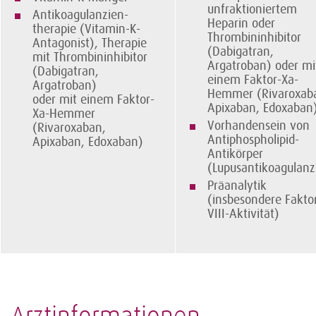
unfraktioniertem
Antikoagulanzien-
Heparin oder
therapie (Vitamin-K-
Thrombininhibitor
Antagonist), Therapie
(Dabigatran,
mit Thrombin­inhibitor
Argatroban) oder mi
(Dabigatran,
einem Faktor-Xa-
Argatroban)
Hemmer (Rivaroxab
oder mit einem Faktor-
Apixaban, Edoxaban
Xa-Hemmer
Vorhandensein von
(Rivaroxaban,
Antiphospholipid-
Apixaban, Edoxaban)
Antikörper
(Lupusantikoagulanz
Präanalytik
(insbesondere Fakto
VIII-Aktivitä