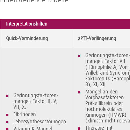
untenstehende Tabelle.
Interpretationshilfen
Quick-Verminderung
aPTT-Verlängerung
Gerinnungsfaktoren
mangel: Faktor VIII
(Hämophilie A, Von-
Willebrand-Syndrom
Faktoren IX (Hämoph
B), XI, XII
Mangel an den
Gerinnungsfaktoren-
Vorphasefaktoren
mangel: Faktor II, V,
Präkallikrein oder
VII, X,
hochmolekulares
Fibrinogen
Kininogen (HMWK)
(klinisch nicht relev
Lebersynthesestörungen
Therapie mit
Vitamin-K-Mangel