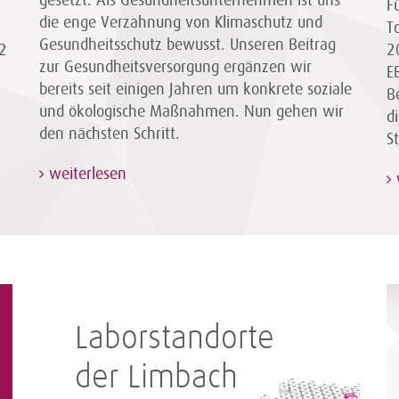
gesetzt. Als Gesundheitsunternehmen ist uns
F
die enge Verzahnung von Klimaschutz und
T
Gesundheitsschutz bewusst. Unseren Beitrag
2
2
zur Gesundheitsversorgung ergänzen wir
E
bereits seit einigen Jahren um konkrete soziale
B
und ökologische Maßnahmen. Nun gehen wir
d
den nächsten Schritt.
S
weiterlesen
Laborstandorte
der Limbach